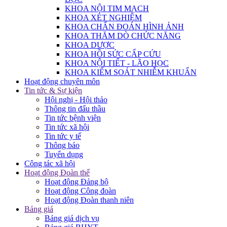
KHOA NỘI TIM MẠCH
KHOA XÉT NGHIỆM
KHOA CHẨN ĐOÁN HÌNH ẢNH
KHOA THĂM DÒ CHỨC NĂNG
KHOA DƯỢC
KHOA HỒI SỨC CẤP CỨU
KHOA NỘI TIẾT - LÃO HỌC
KHOA KIỂM SOÁT NHIỄM KHUẨN
Hoạt động chuyên môn
Tin tức & Sự kiện
Hội nghị - Hội thảo
Thông tin đấu thầu
Tin tức bệnh viện
Tin tức xã hội
Tin tức y tế
Thông báo
Tuyển dụng
Công tác xã hội
Hoạt động Đoàn thể
Hoạt động Đảng bộ
Hoạt động Công đoàn
Hoạt động Đoàn thanh niên
Bảng giá
Bảng giá dịch vụ