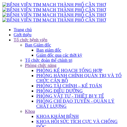
Trang chủ
Giới thiệu
Tổ chức bệnh viện
Ban Giám đốc
Ban giám đốc
Giám đốc qua các thời kỳ
Tổ chức đoàn thể chính trị
Phòng chức năng
PHÒNG KẾ HOẠCH TỔNG HỢP
PHÒNG HÀNH CHÍNH QUẢN TRỊ VÀ TỔ
CHỨC CÁN BỘ
PHÒNG TÀI CHÍNH – KẾ TOÁN
PHÒNG ĐIỀU DƯỠNG
PHÒNG VẬT TƯ - THIẾT BỊ Y TẾ
PHÒNG CHỈ ĐẠO TUYẾN - QUẢN LÝ
CHẤT LƯỢNG
Khoa
KHOA KHÁM BỆNH
KHOA HỒI SỨC TÍCH CỰC VÀ CHỐNG
ĐỘC