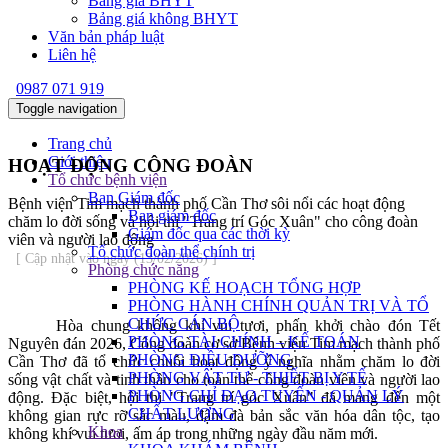
Bảng giá BHYT
Bảng giá không BHYT
Văn bản pháp luật
Liên hệ
0987 071 919
Toggle navigation
Trang chủ
Giới thiệu
HOẠT ĐỘNG CÔNG ĐOÀN
Tổ chức bệnh viện
Ban Giám đốc
Bệnh viện Tim mạch thành phố Cần Thơ sôi nổi các hoạt động
Ban giám đốc
chăm lo đời sống và hội thi "Trang trí Góc Xuân" cho công đoàn
Giám đốc qua các thời kỳ
viên và người lao động
Tổ chức đoàn thể chính trị
[ Cập nhật vào ngày (13/02/2026) ]
Phòng chức năng
PHÒNG KẾ HOẠCH TỔNG HỢP
PHÒNG HÀNH CHÍNH QUẢN TRỊ VÀ TỔ
CHỨC CÁN BỘ
Hòa chung không khí vui tươi, phấn khởi chào đón Tết
PHÒNG TÀI CHÍNH – KẾ TOÁN
Nguyên đán 2026, Công đoàn cơ sở Bệnh viện Tim mạch thành phố
PHÒNG ĐIỀU DƯỠNG
Cần Thơ đã tổ chức chuỗi hoạt động ý nghĩa nhằm chăm lo đời
PHÒNG VẬT TƯ - THIẾT BỊ Y TẾ
sống vật chất và tinh thần cho toàn thể công đoàn viên và người lao
PHÒNG CHỈ ĐẠO TUYẾN - QUẢN LÝ
động. Đặc biệt, hội thi "Trang trí góc Xuân" đã mang đến một
CHẤT LƯỢNG
không gian rực rỡ sắc màu, đậm đà bản sắc văn hóa dân tộc, tạo
Khoa
không khí vui tươi, ấm áp trong những ngày đầu năm mới.