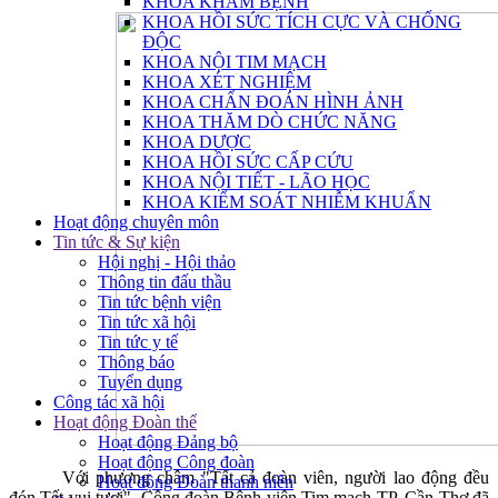
KHOA KHÁM BỆNH
KHOA HỒI SỨC TÍCH CỰC VÀ CHỐNG
ĐỘC
KHOA NỘI TIM MẠCH
KHOA XÉT NGHIỆM
KHOA CHẨN ĐOÁN HÌNH ẢNH
KHOA THĂM DÒ CHỨC NĂNG
KHOA DƯỢC
KHOA HỒI SỨC CẤP CỨU
KHOA NỘI TIẾT - LÃO HỌC
KHOA KIỂM SOÁT NHIỄM KHUẨN
Hoạt động chuyên môn
Tin tức & Sự kiện
Hội nghị - Hội thảo
Thông tin đấu thầu
Tin tức bệnh viện
Tin tức xã hội
Tin tức y tế
Thông báo
Tuyển dụng
Công tác xã hội
Hoạt động Đoàn thể
Hoạt động Đảng bộ
Hoạt động Công đoàn
Với phương châm "Tất cả đoàn viên, người lao động đều
Hoạt động Đoàn thanh niên
đón Tết vui tươi", Công đoàn Bệnh viện Tim mạch TP. Cần Thơ đã