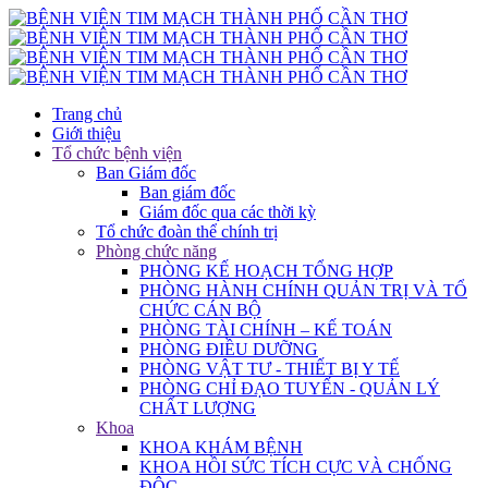
Trang chủ
Giới thiệu
Tổ chức bệnh viện
Ban Giám đốc
Ban giám đốc
Giám đốc qua các thời kỳ
Tổ chức đoàn thể chính trị
Phòng chức năng
PHÒNG KẾ HOẠCH TỔNG HỢP
PHÒNG HÀNH CHÍNH QUẢN TRỊ VÀ TỔ
CHỨC CÁN BỘ
PHÒNG TÀI CHÍNH – KẾ TOÁN
PHÒNG ĐIỀU DƯỠNG
PHÒNG VẬT TƯ - THIẾT BỊ Y TẾ
PHÒNG CHỈ ĐẠO TUYẾN - QUẢN LÝ
CHẤT LƯỢNG
Khoa
KHOA KHÁM BỆNH
KHOA HỒI SỨC TÍCH CỰC VÀ CHỐNG
ĐỘC