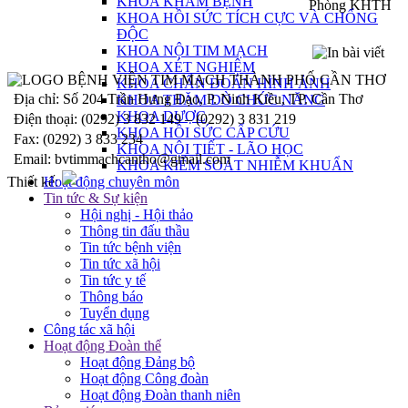
KHOA KHÁM BỆNH
Phòng KHTH
KHOA HỒI SỨC TÍCH CỰC VÀ CHỐNG
ĐỘC
KHOA NỘI TIM MẠCH
KHOA XÉT NGHIỆM
KHOA CHẨN ĐOÁN HÌNH ẢNH
Địa chỉ: Số 204 Trần Hưng Đạo, P. Ninh Kiều, TP. Cần Thơ
KHOA THĂM DÒ CHỨC NĂNG
KHOA DƯỢC
Điện thoại: (0292) 3 832 149 – (0292) 3 831 219
KHOA HỒI SỨC CẤP CỨU
Fax: (0292) 3 833 234
KHOA NỘI TIẾT - LÃO HỌC
Email:
bvtimmachcantho@gmail.com
KHOA KIỂM SOÁT NHIỄM KHUẨN
Thiết kế:
Hoạt động chuyên môn
Tin tức & Sự kiện
Hội nghị - Hội thảo
Thông tin đấu thầu
Tin tức bệnh viện
Tin tức xã hội
Tin tức y tế
Thông báo
Tuyển dụng
Công tác xã hội
Hoạt động Đoàn thể
Hoạt động Đảng bộ
Hoạt động Công đoàn
Hoạt động Đoàn thanh niên