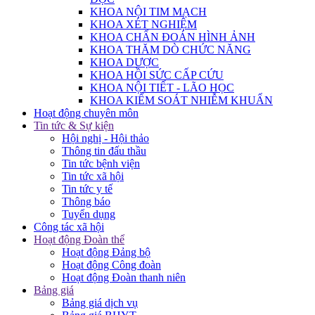
KHOA NỘI TIM MẠCH
KHOA XÉT NGHIỆM
KHOA CHẨN ĐOÁN HÌNH ẢNH
KHOA THĂM DÒ CHỨC NĂNG
KHOA DƯỢC
KHOA HỒI SỨC CẤP CỨU
KHOA NỘI TIẾT - LÃO HỌC
KHOA KIỂM SOÁT NHIỄM KHUẨN
Hoạt động chuyên môn
Tin tức & Sự kiện
Hội nghị - Hội thảo
Thông tin đấu thầu
Tin tức bệnh viện
Tin tức xã hội
Tin tức y tế
Thông báo
Tuyển dụng
Công tác xã hội
Hoạt động Đoàn thể
Hoạt động Đảng bộ
Hoạt động Công đoàn
Hoạt động Đoàn thanh niên
Bảng giá
Bảng giá dịch vụ