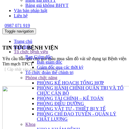
Bảng giá BHYT
Bảng giá không BHYT
Văn bản pháp luật
Liên hệ
0987 071 919
Toggle navigation
Trang chủ
Giới thiệu
TIN TỨC BỆNH VIỆN
Tổ chức bệnh viện
Ban Giám đốc
Yêu cầu báo giá cho gói thầu mua sắm đồ vải sử dụng tại Bệnh viện
Ban giám đốc
Tim mạch TPCT
Giám đốc qua các thời kỳ
[ Cập nhật vào ngày (09/09/2025) ]
Tổ chức đoàn thể chính trị
Phòng chức năng
PHÒNG KẾ HOẠCH TỔNG HỢP
PHÒNG HÀNH CHÍNH QUẢN TRỊ VÀ TỔ
CHỨC CÁN BỘ
PHÒNG TÀI CHÍNH – KẾ TOÁN
PHÒNG ĐIỀU DƯỠNG
PHÒNG VẬT TƯ - THIẾT BỊ Y TẾ
PHÒNG CHỈ ĐẠO TUYẾN - QUẢN LÝ
CHẤT LƯỢNG
Khoa