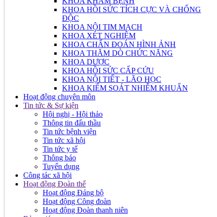
KHOA KHÁM BỆNH
KHOA HỒI SỨC TÍCH CỰC VÀ CHỐNG
ĐỘC
KHOA NỘI TIM MẠCH
KHOA XÉT NGHIỆM
KHOA CHẨN ĐOÁN HÌNH ẢNH
KHOA THĂM DÒ CHỨC NĂNG
KHOA DƯỢC
KHOA HỒI SỨC CẤP CỨU
KHOA NỘI TIẾT - LÃO HỌC
KHOA KIỂM SOÁT NHIỄM KHUẨN
Hoạt động chuyên môn
Tin tức & Sự kiện
Hội nghị - Hội thảo
Thông tin đấu thầu
Tin tức bệnh viện
Tin tức xã hội
Tin tức y tế
Thông báo
Tuyển dụng
Công tác xã hội
Hoạt động Đoàn thể
Hoạt động Đảng bộ
Hoạt động Công đoàn
Hoạt động Đoàn thanh niên