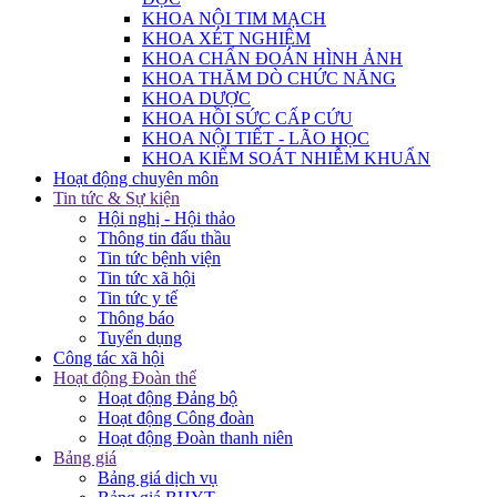
KHOA NỘI TIM MẠCH
KHOA XÉT NGHIỆM
KHOA CHẨN ĐOÁN HÌNH ẢNH
KHOA THĂM DÒ CHỨC NĂNG
KHOA DƯỢC
KHOA HỒI SỨC CẤP CỨU
KHOA NỘI TIẾT - LÃO HỌC
KHOA KIỂM SOÁT NHIỄM KHUẨN
Hoạt động chuyên môn
Tin tức & Sự kiện
Hội nghị - Hội thảo
Thông tin đấu thầu
Tin tức bệnh viện
Tin tức xã hội
Tin tức y tế
Thông báo
Tuyển dụng
Công tác xã hội
Hoạt động Đoàn thể
Hoạt động Đảng bộ
Hoạt động Công đoàn
Hoạt động Đoàn thanh niên
Bảng giá
Bảng giá dịch vụ