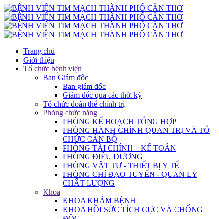
Trang chủ
Giới thiệu
Tổ chức bệnh viện
Ban Giám đốc
Ban giám đốc
Giám đốc qua các thời kỳ
Tổ chức đoàn thể chính trị
Phòng chức năng
PHÒNG KẾ HOẠCH TỔNG HỢP
PHÒNG HÀNH CHÍNH QUẢN TRỊ VÀ TỔ
CHỨC CÁN BỘ
PHÒNG TÀI CHÍNH – KẾ TOÁN
PHÒNG ĐIỀU DƯỠNG
PHÒNG VẬT TƯ - THIẾT BỊ Y TẾ
PHÒNG CHỈ ĐẠO TUYẾN - QUẢN LÝ
CHẤT LƯỢNG
Khoa
KHOA KHÁM BỆNH
KHOA HỒI SỨC TÍCH CỰC VÀ CHỐNG
ĐỘC