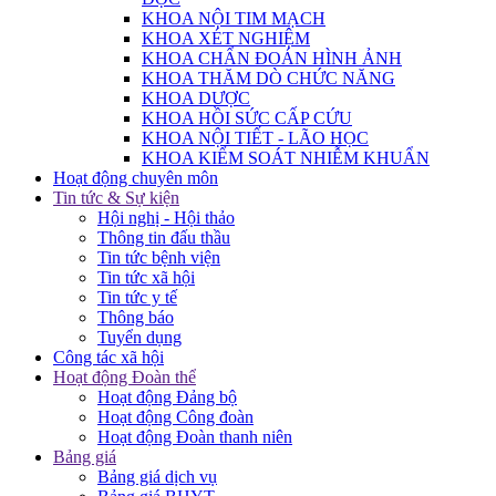
KHOA NỘI TIM MẠCH
KHOA XÉT NGHIỆM
KHOA CHẨN ĐOÁN HÌNH ẢNH
KHOA THĂM DÒ CHỨC NĂNG
KHOA DƯỢC
KHOA HỒI SỨC CẤP CỨU
KHOA NỘI TIẾT - LÃO HỌC
KHOA KIỂM SOÁT NHIỄM KHUẨN
Hoạt động chuyên môn
Tin tức & Sự kiện
Hội nghị - Hội thảo
Thông tin đấu thầu
Tin tức bệnh viện
Tin tức xã hội
Tin tức y tế
Thông báo
Tuyển dụng
Công tác xã hội
Hoạt động Đoàn thể
Hoạt động Đảng bộ
Hoạt động Công đoàn
Hoạt động Đoàn thanh niên
Bảng giá
Bảng giá dịch vụ