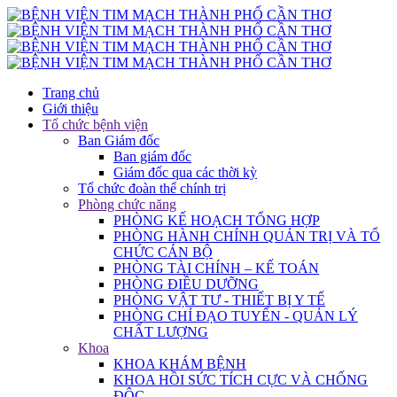
Trang chủ
Giới thiệu
Tổ chức bệnh viện
Ban Giám đốc
Ban giám đốc
Giám đốc qua các thời kỳ
Tổ chức đoàn thể chính trị
Phòng chức năng
PHÒNG KẾ HOẠCH TỔNG HỢP
PHÒNG HÀNH CHÍNH QUẢN TRỊ VÀ TỔ
CHỨC CÁN BỘ
PHÒNG TÀI CHÍNH – KẾ TOÁN
PHÒNG ĐIỀU DƯỠNG
PHÒNG VẬT TƯ - THIẾT BỊ Y TẾ
PHÒNG CHỈ ĐẠO TUYẾN - QUẢN LÝ
CHẤT LƯỢNG
Khoa
KHOA KHÁM BỆNH
KHOA HỒI SỨC TÍCH CỰC VÀ CHỐNG
ĐỘC