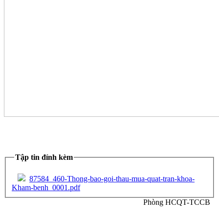
Tập tin đính kèm
87584_460-Thong-bao-goi-thau-mua-quat-tran-khoa-
Kham-benh_0001.pdf
Phòng HCQT-TCCB