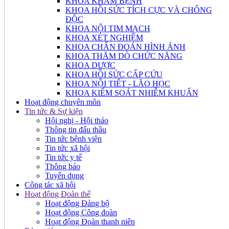
KHOA KHÁM BỆNH
KHOA HỒI SỨC TÍCH CỰC VÀ CHỐNG
ĐỘC
KHOA NỘI TIM MẠCH
KHOA XÉT NGHIỆM
KHOA CHẨN ĐOÁN HÌNH ẢNH
KHOA THĂM DÒ CHỨC NĂNG
KHOA DƯỢC
KHOA HỒI SỨC CẤP CỨU
KHOA NỘI TIẾT - LÃO HỌC
KHOA KIỂM SOÁT NHIỄM KHUẨN
Hoạt động chuyên môn
Tin tức & Sự kiện
Hội nghị - Hội thảo
Thông tin đấu thầu
Tin tức bệnh viện
Tin tức xã hội
Tin tức y tế
Thông báo
Tuyển dụng
Công tác xã hội
Hoạt động Đoàn thể
Hoạt động Đảng bộ
Hoạt động Công đoàn
Hoạt động Đoàn thanh niên