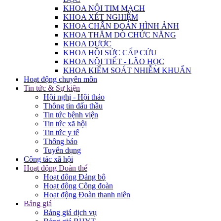
KHOA NỘI TIM MẠCH
KHOA XÉT NGHIỆM
KHOA CHẨN ĐOÁN HÌNH ẢNH
KHOA THĂM DÒ CHỨC NĂNG
KHOA DƯỢC
KHOA HỒI SỨC CẤP CỨU
KHOA NỘI TIẾT - LÃO HỌC
KHOA KIỂM SOÁT NHIỄM KHUẨN
Hoạt động chuyên môn
Tin tức & Sự kiện
Hội nghị - Hội thảo
Thông tin đấu thầu
Tin tức bệnh viện
Tin tức xã hội
Tin tức y tế
Thông báo
Tuyển dụng
Công tác xã hội
Hoạt động Đoàn thể
Hoạt động Đảng bộ
Hoạt động Công đoàn
Hoạt động Đoàn thanh niên
Bảng giá
Bảng giá dịch vụ