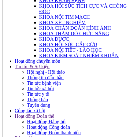
KHOA KHÁM BỆNH
KHOA HỒI SỨC TÍCH CỰC VÀ CHỐNG
ĐỘC
KHOA NỘI TIM MẠCH
KHOA XÉT NGHIỆM
KHOA CHẨN ĐOÁN HÌNH ẢNH
KHOA THĂM DÒ CHỨC NĂNG
KHOA DƯỢC
KHOA HỒI SỨC CẤP CỨU
KHOA NỘI TIẾT - LÃO HỌC
KHOA KIỂM SOÁT NHIỄM KHUẨN
Hoạt động chuyên môn
Tin tức & Sự kiện
Hội nghị - Hội thảo
Thông tin đấu thầu
Tin tức bệnh viện
Tin tức xã hội
Tin tức y tế
Thông báo
Tuyển dụng
Công tác xã hội
Hoạt động Đoàn thể
Hoạt động Đảng bộ
Hoạt động Công đoàn
Hoạt động Đoàn thanh niên