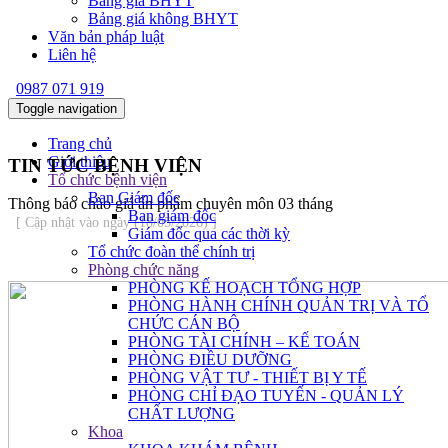
Bảng giá BHYT
Bảng giá không BHYT
Văn bản pháp luật
Liên hệ
0987 071 919
Toggle navigation
Trang chủ
Giới thiệu
TIN TỨC BỆNH VIỆN
Tổ chức bệnh viện
Ban Giám đốc
Thông báo chào giá ấn phẩm chuyên môn 03 tháng
Ban giám đốc
[ Cập nhật vào ngày (18/05/2026) ]
Giám đốc qua các thời kỳ
Tổ chức đoàn thể chính trị
Phòng chức năng
PHÒNG KẾ HOẠCH TỔNG HỢP
PHÒNG HÀNH CHÍNH QUẢN TRỊ VÀ TỔ
CHỨC CÁN BỘ
PHÒNG TÀI CHÍNH – KẾ TOÁN
PHÒNG ĐIỀU DƯỠNG
PHÒNG VẬT TƯ - THIẾT BỊ Y TẾ
PHÒNG CHỈ ĐẠO TUYẾN - QUẢN LÝ
CHẤT LƯỢNG
Khoa