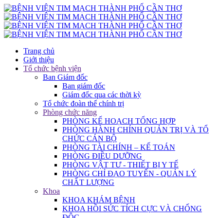
Trang chủ
Giới thiệu
Tổ chức bệnh viện
Ban Giám đốc
Ban giám đốc
Giám đốc qua các thời kỳ
Tổ chức đoàn thể chính trị
Phòng chức năng
PHÒNG KẾ HOẠCH TỔNG HỢP
PHÒNG HÀNH CHÍNH QUẢN TRỊ VÀ TỔ
CHỨC CÁN BỘ
PHÒNG TÀI CHÍNH – KẾ TOÁN
PHÒNG ĐIỀU DƯỠNG
PHÒNG VẬT TƯ - THIẾT BỊ Y TẾ
PHÒNG CHỈ ĐẠO TUYẾN - QUẢN LÝ
CHẤT LƯỢNG
Khoa
KHOA KHÁM BỆNH
KHOA HỒI SỨC TÍCH CỰC VÀ CHỐNG
ĐỘC