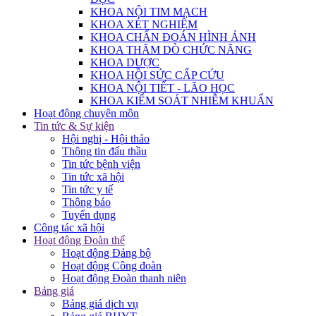
KHOA NỘI TIM MẠCH
KHOA XÉT NGHIỆM
KHOA CHẨN ĐOÁN HÌNH ẢNH
KHOA THĂM DÒ CHỨC NĂNG
KHOA DƯỢC
KHOA HỒI SỨC CẤP CỨU
KHOA NỘI TIẾT - LÃO HỌC
KHOA KIỂM SOÁT NHIỄM KHUẨN
Hoạt động chuyên môn
Tin tức & Sự kiện
Hội nghị - Hội thảo
Thông tin đấu thầu
Tin tức bệnh viện
Tin tức xã hội
Tin tức y tế
Thông báo
Tuyển dụng
Công tác xã hội
Hoạt động Đoàn thể
Hoạt động Đảng bộ
Hoạt động Công đoàn
Hoạt động Đoàn thanh niên
Bảng giá
Bảng giá dịch vụ