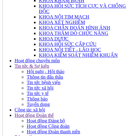
KHOA KHÁM BỆNH
KHOA HỒI SỨC TÍCH CỰC VÀ CHỐNG
ĐỘC
KHOA NỘI TIM MẠCH
KHOA XÉT NGHIỆM
KHOA CHẨN ĐOÁN HÌNH ẢNH
KHOA THĂM DÒ CHỨC NĂNG
KHOA DƯỢC
KHOA HỒI SỨC CẤP CỨU
KHOA NỘI TIẾT - LÃO HỌC
KHOA KIỂM SOÁT NHIỄM KHUẨN
Hoạt động chuyên môn
Tin tức & Sự kiện
Hội nghị - Hội thảo
Thông tin đấu thầu
Tin tức bệnh viện
Tin tức xã hội
Tin tức y tế
Thông báo
Tuyển dụng
Công tác xã hội
Hoạt động Đoàn thể
Hoạt động Đảng bộ
Hoạt động Công đoàn
Hoạt động Đoàn thanh niên