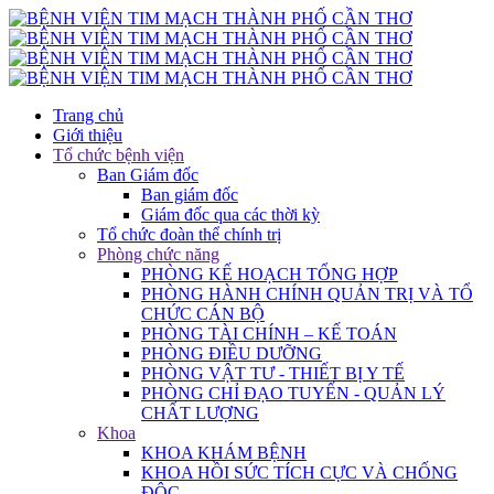
Trang chủ
Giới thiệu
Tổ chức bệnh viện
Ban Giám đốc
Ban giám đốc
Giám đốc qua các thời kỳ
Tổ chức đoàn thể chính trị
Phòng chức năng
PHÒNG KẾ HOẠCH TỔNG HỢP
PHÒNG HÀNH CHÍNH QUẢN TRỊ VÀ TỔ
CHỨC CÁN BỘ
PHÒNG TÀI CHÍNH – KẾ TOÁN
PHÒNG ĐIỀU DƯỠNG
PHÒNG VẬT TƯ - THIẾT BỊ Y TẾ
PHÒNG CHỈ ĐẠO TUYẾN - QUẢN LÝ
CHẤT LƯỢNG
Khoa
KHOA KHÁM BỆNH
KHOA HỒI SỨC TÍCH CỰC VÀ CHỐNG
ĐỘC