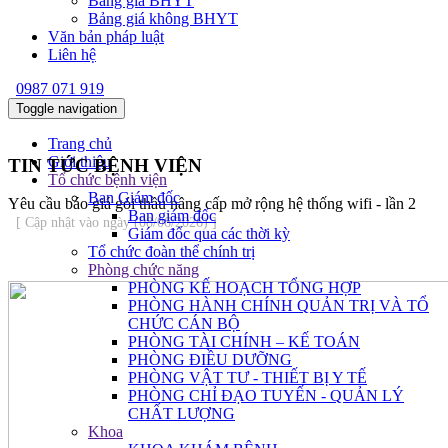
Bảng giá BHYT
Bảng giá không BHYT
Văn bản pháp luật
Liên hệ
0987 071 919
Toggle navigation
Trang chủ
Giới thiệu
TIN TỨC BỆNH VIỆN
Tổ chức bệnh viện
Ban Giám đốc
Yêu cầu báo giá gói thầu nâng cấp mở rộng hệ thống wifi - lần 2
Ban giám đốc
[ Cập nhật vào ngày (08/06/2026) ]
Giám đốc qua các thời kỳ
Tổ chức đoàn thể chính trị
Phòng chức năng
PHÒNG KẾ HOẠCH TỔNG HỢP
PHÒNG HÀNH CHÍNH QUẢN TRỊ VÀ TỔ
CHỨC CÁN BỘ
PHÒNG TÀI CHÍNH – KẾ TOÁN
PHÒNG ĐIỀU DƯỠNG
PHÒNG VẬT TƯ - THIẾT BỊ Y TẾ
PHÒNG CHỈ ĐẠO TUYẾN - QUẢN LÝ
CHẤT LƯỢNG
Khoa