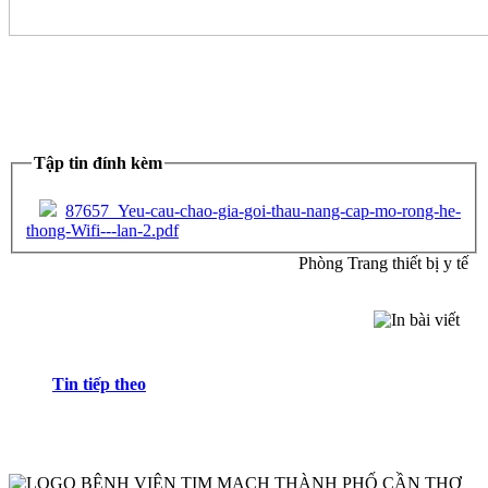
Tập tin đính kèm
87657_Yeu-cau-chao-gia-goi-thau-nang-cap-mo-rong-he-
thong-Wifi---lan-2.pdf
Phòng Trang thiết bị y tế
Tin tiếp theo