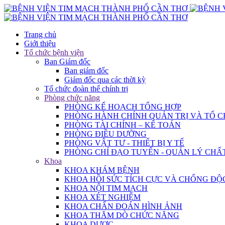
Trang chủ
Giới thiệu
Tổ chức bệnh viện
Ban Giám đốc
Ban giám đốc
Giám đốc qua các thời kỳ
Tổ chức đoàn thể chính trị
Phòng chức năng
PHÒNG KẾ HOẠCH TỔNG HỢP
PHÒNG HÀNH CHÍNH QUẢN TRỊ VÀ TỔ 
PHÒNG TÀI CHÍNH – KẾ TOÁN
PHÒNG ĐIỀU DƯỠNG
PHÒNG VẬT TƯ - THIẾT BỊ Y TẾ
PHÒNG CHỈ ĐẠO TUYẾN - QUẢN LÝ CHẤ
Khoa
KHOA KHÁM BỆNH
KHOA HỒI SỨC TÍCH CỰC VÀ CHỐNG ĐỘ
KHOA NỘI TIM MẠCH
KHOA XÉT NGHIỆM
KHOA CHẨN ĐOÁN HÌNH ẢNH
KHOA THĂM DÒ CHỨC NĂNG
KHOA DƯỢC