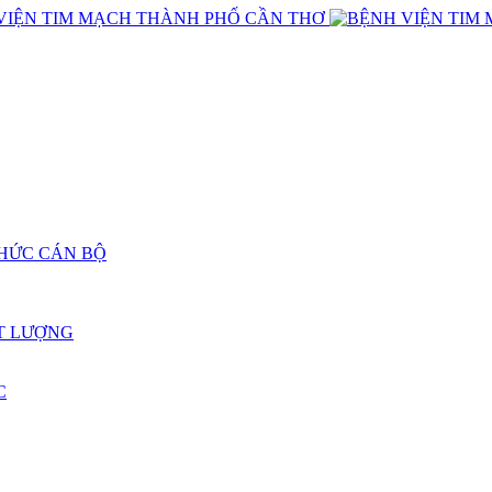
CHỨC CÁN BỘ
T LƯỢNG
C