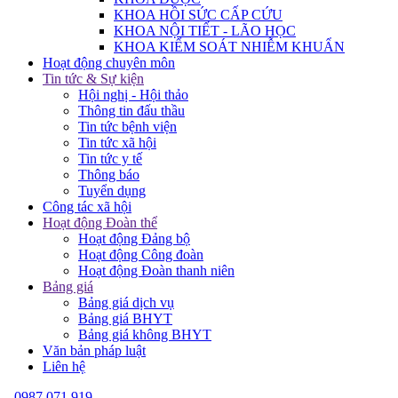
KHOA HỒI SỨC CẤP CỨU
KHOA NỘI TIẾT - LÃO HỌC
KHOA KIỂM SOÁT NHIỄM KHUẨN
Hoạt động chuyên môn
Tin tức & Sự kiện
Hội nghị - Hội thảo
Thông tin đấu thầu
Tin tức bệnh viện
Tin tức xã hội
Tin tức y tế
Thông báo
Tuyển dụng
Công tác xã hội
Hoạt động Đoàn thể
Hoạt động Đảng bộ
Hoạt động Công đoàn
Hoạt động Đoàn thanh niên
Bảng giá
Bảng giá dịch vụ
Bảng giá BHYT
Bảng giá không BHYT
Văn bản pháp luật
Liên hệ
0987 071 919