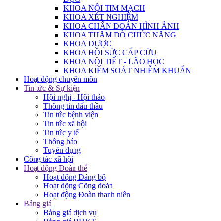
KHOA NỘI TIM MẠCH
KHOA XÉT NGHIỆM
KHOA CHẨN ĐOÁN HÌNH ẢNH
KHOA THĂM DÒ CHỨC NĂNG
KHOA DƯỢC
KHOA HỒI SỨC CẤP CỨU
KHOA NỘI TIẾT - LÃO HỌC
KHOA KIỂM SOÁT NHIỄM KHUẨN
Hoạt động chuyên môn
Tin tức & Sự kiện
Hội nghị - Hội thảo
Thông tin đấu thầu
Tin tức bệnh viện
Tin tức xã hội
Tin tức y tế
Thông báo
Tuyển dụng
Công tác xã hội
Hoạt động Đoàn thể
Hoạt động Đảng bộ
Hoạt động Công đoàn
Hoạt động Đoàn thanh niên
Bảng giá
Bảng giá dịch vụ