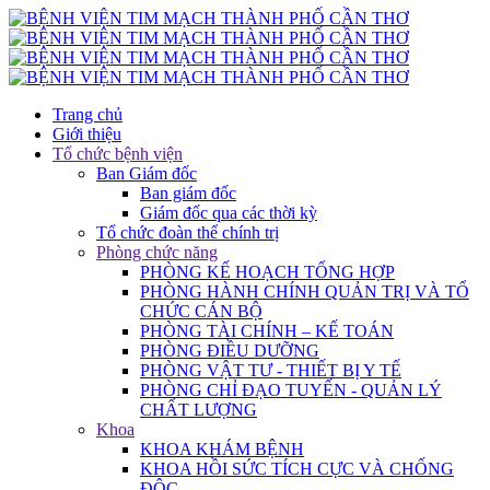
Trang chủ
Giới thiệu
Tổ chức bệnh viện
Ban Giám đốc
Ban giám đốc
Giám đốc qua các thời kỳ
Tổ chức đoàn thể chính trị
Phòng chức năng
PHÒNG KẾ HOẠCH TỔNG HỢP
PHÒNG HÀNH CHÍNH QUẢN TRỊ VÀ TỔ
CHỨC CÁN BỘ
PHÒNG TÀI CHÍNH – KẾ TOÁN
PHÒNG ĐIỀU DƯỠNG
PHÒNG VẬT TƯ - THIẾT BỊ Y TẾ
PHÒNG CHỈ ĐẠO TUYẾN - QUẢN LÝ
CHẤT LƯỢNG
Khoa
KHOA KHÁM BỆNH
KHOA HỒI SỨC TÍCH CỰC VÀ CHỐNG
ĐỘC