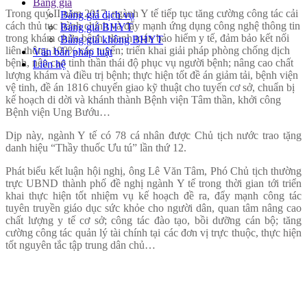
Bảng giá
Trong quý II năm 2017, ngành Y tế tiếp tục tăng cường công tác cải
Bảng giá dịch vụ
cách thủ tục hành chính và đẩy mạnh ứng dụng công nghệ thông tin
Bảng giá BHYT
trong khám chữa bệnh, thanh toán bảo hiểm y tế, đảm bảo kết nối
Bảng giá không BHYT
liên thông 100% các tuyến; triển khai giải pháp phòng chống dịch
Văn bản pháp luật
bệnh, nêu cao tinh thần thái độ phục vụ người bệnh; nâng cao chất
Liên hệ
lượng khám và điều trị bệnh; thực hiện tốt đề án giảm tải, bệnh viện
vệ tinh, đề án 1816 chuyển giao kỹ thuật cho tuyến cơ sở, chuẩn bị
kế hoạch di dời và khánh thành Bệnh viện Tâm thần, khởi công
Bệnh viện Ung Bướu…
Dịp này, ngành Y tế có 78 cá nhân được Chủ tịch nước trao tặng
danh hiệu “Thầy thuốc Ưu tú” lần thứ 12.
Phát biểu kết luận hội nghị, ông Lê Văn Tâm, Phó Chủ tịch thường
trực UBND thành phố đề nghị ngành Y tế trong thời gian tới triển
khai thực hiện tốt nhiệm vụ kế hoạch đề ra, đẩy mạnh công tác
tuyên truyền giáo dục sức khỏe cho người dân, quan tâm nâng cao
chất lượng y tế cơ sở; công tác đào tạo, bồi dưỡng cán bộ; tăng
cường công tác quản lý tài chính tại các đơn vị trực thuộc, thực hiện
tốt nguyên tắc tập trung dân chủ…