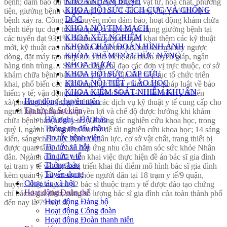
KHOA KHÁM BỆNH
bệnh; đảm bảo đủ thuốc, máu, dịch truyền, vật tư, hóa chất, phương
KHOA HỒI SỨC TÍCH CỰC VÀ CHỐNG
tiện, giường bệnh và đội ngũ y bác sĩ sẵn sàng ứng phó khi dịch
ĐỘC
bệnh xảy ra. Công tác chuyên môn đảm bảo, hoạt động khám chữa
KHOA NỘI TIM MẠCH
bệnh tiếp tục duy trì hiệu quả, công suất sử dụng giường bệnh tại
KHOA XÉT NGHIỆM
các tuyến đạt 93,1%. Nhiều cơ sở y tế triển khai thêm các kỹ thuật
KHOA CHẨN ĐOÁN HÌNH ẢNH
mới, kỹ thuật cao như: phẫu thuật tim hở, nội soi mật tụy ngược
KHOA THĂM DÒ CHỨC NĂNG
dòng, đặt máy tạo nhịp tim vĩnh viễn, đốt nhân tuyến giáp, ngân
KHOA DƯỢC
hàng tinh trùng… Sở Y tế cũng chỉ đạo các đơn vị trực thuộc, cơ sở
KHOA HỒI SỨC CẤP CỨU
khám chữa bệnh bảo hiểm y tế trên địa bàn tiếp tục tổ chức triển
KHOA NỘI TIẾT - LÃO HỌC
khai, phổ biến các nội dung thực hiện chính sách pháp luật về bảo
KHOA KIỂM SOÁT NHIỄM KHUẨN
hiểm y tế; vận động tuyên truyền chính sách bảo hiểm y tế đến
Hoạt động chuyên môn
xã/phường/thị trấn; giới thiệu các dịch vụ kỹ thuật y tế cung cấp cho
Tin tức & Sự kiện
người bệnh, phạm vi, quyền lợi và chế độ được hưởng khi khám
Hội nghị - Hội thảo
chữa bệnh bảo hiểm y tế. Về công tác nghiên cứu khoa học, trong
Thông tin đấu thầu
quý I, ngành đã nghiệm thu 92 đề tài nghiên cứu khoa học; 14 sáng
Tin tức bệnh viện
kiến, sáng chế. Việc đầu tư nhân lực, cơ sở vật chất, trang thiết bị
Tin tức xã hội
được quan tâm, cơ bản đáp ứng nhu cầu chăm sóc sức khỏe Nhân
Tin tức y tế
dân. Ngành cũng đã triển khai việc thực hiện đề án bác sĩ gia đình
Thông báo
tại trạm y tế và chuẩn bị triển khai thí điểm mô hình bác sĩ gia đình
Tuyển dụng
kèm quản lý hồ sơ sức khỏe người dân tại 18 trạm y tế/9 quận,
Công tác xã hội
huyện. Hiện nay, có 62 bác sĩ thuộc trạm y tế được đào tạo chứng
Hoạt động Đoàn thể
chỉ bác sĩ gia đình, nâng số lượng bác sĩ gia đình của toàn thành phố
Hoạt động Đảng bộ
đến nay là 79 bác sĩ.
Hoạt động Công đoàn
Hoạt động Đoàn thanh niên