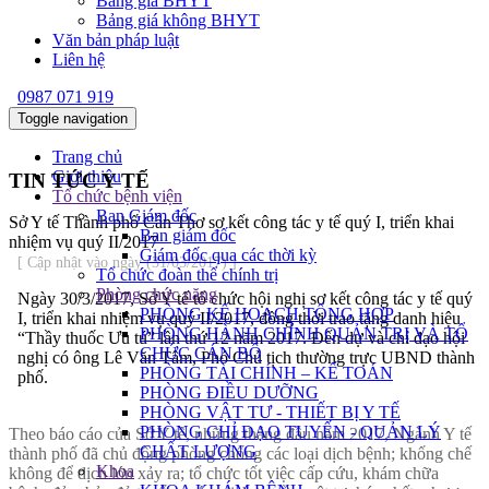
Bảng giá BHYT
Bảng giá không BHYT
Văn bản pháp luật
Liên hệ
0987 071 919
Toggle navigation
Trang chủ
Giới thiệu
TIN TỨC Y TẾ
Tổ chức bệnh viện
Ban Giám đốc
Sở Y tế Thành phố Cần Thơ sơ kết công tác y tế quý I, triển khai
Ban giám đốc
nhiệm vụ quý II/2017
Giám đốc qua các thời kỳ
[ Cập nhật vào ngày (31/03/2017) ]
Tổ chức đoàn thể chính trị
Phòng chức năng
Ngày 30/3/2017, Sở Y tế tổ chức hội nghị sơ kết công tác y tế quý
PHÒNG KẾ HOẠCH TỔNG HỢP
I, triển khai nhiệm vụ quý II/2017, đồng thời trao tặng danh hiệu
PHÒNG HÀNH CHÍNH QUẢN TRỊ VÀ TỔ
“Thầy thuốc Ưu tú” lần thứ 12 năm 2017. Đến dự và chỉ đạo hội
CHỨC CÁN BỘ
nghị có ông Lê Văn Tâm, Phó Chủ tịch thường trực UBND thành
PHÒNG TÀI CHÍNH – KẾ TOÁN
phố.
PHÒNG ĐIỀU DƯỠNG
PHÒNG VẬT TƯ - THIẾT BỊ Y TẾ
PHÒNG CHỈ ĐẠO TUYẾN - QUẢN LÝ
Theo báo cáo của Sở Y tế, những tháng đầu năm 2017, Ngành Y tế
CHẤT LƯỢNG
thành phố đã chủ động phòng chống các loại dịch bệnh; khống chế
Khoa
không để dịch lớn xảy ra; tổ chức tốt việc cấp cứu, khám chữa