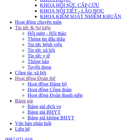
KHOA HỒI SỨC CẤP CỨU
KHOA NỘI TIẾT - LÃO HỌC
KHOA KIỂM SOÁT NHIỄM KHUẨN
Hoạt động chuyên môn
Tin tức & Sự kiện
Hội nghị - Hội thảo
Thông tin đấu thầu
Tin tức bệnh viện
Tin tức xã hội
Tin tức y tế
Thông báo
Tuyển dụng
Công tác xã hội
Hoạt động Đoàn thể
Hoạt động Đảng bộ
Hoạt động Công đoàn
Hoạt động Đoàn thanh niên
Bảng giá
Bảng giá dịch vụ
Bảng giá BHYT
Bảng giá không BHYT
Văn bản pháp luật
Liên hệ
0987 071 919