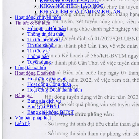
KHOA HỒI SỨC CẤP CỨU
KHOA NỘI TIẾT - LÃO HỌC
KHOA KIỂM SOÁT NHIỄM KHUẨN
Hoạt động chuyên môn
Tin tức & Sự kiện
Hội nghị - Hội thảo
Thông tin đấu thầu
Tin tức bệnh viện
Tin tức xã hội
Tin tức y tế
Thông báo
Tuyển dụng
Công tác xã hội
Hoạt động Đoàn thể
Hoạt động Đảng bộ
Hoạt động Công đoàn
Hoạt động Đoàn thanh niên
Bảng giá
Bảng giá dịch vụ
Bảng giá BHYT
Bảng giá không BHYT
Văn bản pháp luật
Liên hệ