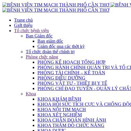
Trang chủ
Giới thiệu
Tổ chức bệnh viện
Ban Giám đốc
Ban giám đốc
Giám đốc qua các thời kỳ
Tổ chức đoàn thể chính trị
Phòng chức năng
PHÒNG KẾ HOẠCH TỔNG HỢP
PHÒNG HÀNH CHÍNH QUẢN TRỊ VÀ TỔ 
PHÒNG TÀI CHÍNH – KẾ TOÁN
PHÒNG ĐIỀU DƯỠNG
PHÒNG VẬT TƯ - THIẾT BỊ Y TẾ
PHÒNG CHỈ ĐẠO TUYẾN - QUẢN LÝ CHẤ
Khoa
KHOA KHÁM BỆNH
KHOA HỒI SỨC TÍCH CỰC VÀ CHỐNG ĐỘ
KHOA NỘI TIM MẠCH
KHOA XÉT NGHIỆM
KHOA CHẨN ĐOÁN HÌNH ẢNH
KHOA THĂM DÒ CHỨC NĂNG
KHOA DƯỢC