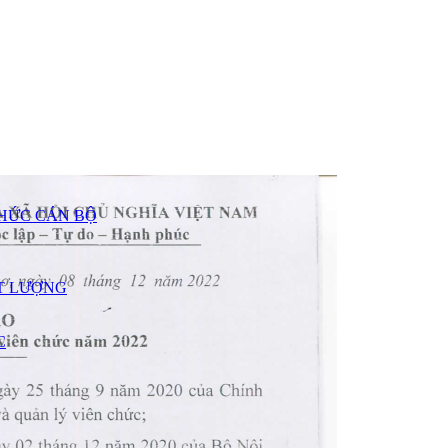
CHỨC CÁN BỘ
T LƯỢNG
C