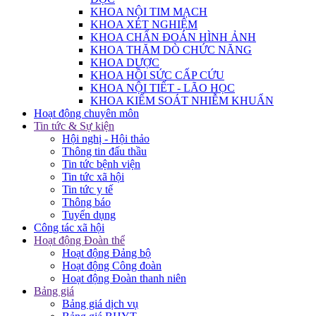
KHOA NỘI TIM MẠCH
KHOA XÉT NGHIỆM
KHOA CHẨN ĐOÁN HÌNH ẢNH
KHOA THĂM DÒ CHỨC NĂNG
KHOA DƯỢC
KHOA HỒI SỨC CẤP CỨU
KHOA NỘI TIẾT - LÃO HỌC
KHOA KIỂM SOÁT NHIỄM KHUẨN
Hoạt động chuyên môn
Tin tức & Sự kiện
Hội nghị - Hội thảo
Thông tin đấu thầu
Tin tức bệnh viện
Tin tức xã hội
Tin tức y tế
Thông báo
Tuyển dụng
Công tác xã hội
Hoạt động Đoàn thể
Hoạt động Đảng bộ
Hoạt động Công đoàn
Hoạt động Đoàn thanh niên
Bảng giá
Bảng giá dịch vụ