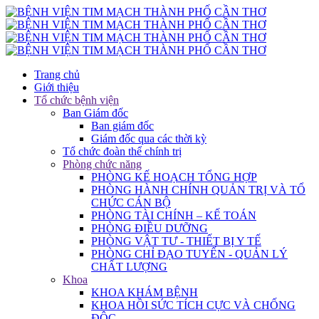
Trang chủ
Giới thiệu
Tổ chức bệnh viện
Ban Giám đốc
Ban giám đốc
Giám đốc qua các thời kỳ
Tổ chức đoàn thể chính trị
Phòng chức năng
PHÒNG KẾ HOẠCH TỔNG HỢP
PHÒNG HÀNH CHÍNH QUẢN TRỊ VÀ TỔ
CHỨC CÁN BỘ
PHÒNG TÀI CHÍNH – KẾ TOÁN
PHÒNG ĐIỀU DƯỠNG
PHÒNG VẬT TƯ - THIẾT BỊ Y TẾ
PHÒNG CHỈ ĐẠO TUYẾN - QUẢN LÝ
CHẤT LƯỢNG
Khoa
KHOA KHÁM BỆNH
KHOA HỒI SỨC TÍCH CỰC VÀ CHỐNG
ĐỘC