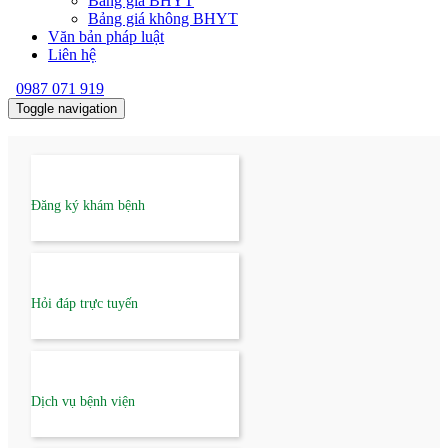
Bảng giá BHYT
Bảng giá không BHYT
Văn bản pháp luật
Liên hệ
0987 071 919
Toggle navigation
Trang chủ
Giới thiệu
Tổ chức bệnh viện
Ban Giám đốc
Đăng ký khám bệnh
Ban giám đốc
Giám đốc qua các thời kỳ
Tổ chức đoàn thể chính trị
Phòng chức năng
PHÒNG KẾ HOẠCH TỔNG HỢP
Hỏi đáp trực tuyến
PHÒNG HÀNH CHÍNH QUẢN TRỊ VÀ TỔ
CHỨC CÁN BỘ
PHÒNG TÀI CHÍNH – KẾ TOÁN
PHÒNG ĐIỀU DƯỠNG
PHÒNG VẬT TƯ - THIẾT BỊ Y TẾ
PHÒNG CHỈ ĐẠO TUYẾN - QUẢN LÝ
Dịch vụ bệnh viện
CHẤT LƯỢNG
Khoa