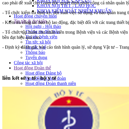
KHOA HỒI SỨC CẤP CỨU
cao phải đề xuất cho Giám đốc quyết định phân công cá nhân quản lý
KHOA NỘI TIẾT - LÃO HỌC
KHOA KIỂM SOÁT NHIỄM KHUẨN
- Tổ chức kiểm tra định kỳ, đột xuất việc sử dụng và bảo quản trang th
Hoạt động chuyên môn
Tin tức & Sự kiện
- Kiểm tra công tác bảo hộ lao động, đặc biệt đối với các trang thiết
Hội nghị - Hội thảo
Thông tin đấu thầu
- Tổ chức tập huấn cho nhân viên trong Bệnh viện và các Bệnh viện t
Tin tức bệnh viện
bền đạt hiệu quả cao.
Tin tức xã hội
Tin tức y tế
- Định kỳ đánh giá, báo cáo tình hình quản lý, sử dụng Vật tư – Tran
Thông báo
Tuyển dụng
Công tác xã hội
Hoạt động Đoàn thể
Hoạt động Đảng bộ
liên kết sở y tế - bộ y tế
Hoạt động Công đoàn
Hoạt động Đoàn thanh niên
Bảng giá
Bảng giá dịch vụ
Bảng giá BHYT
Bảng giá không BHYT
Văn bản pháp luật
Liên hệ