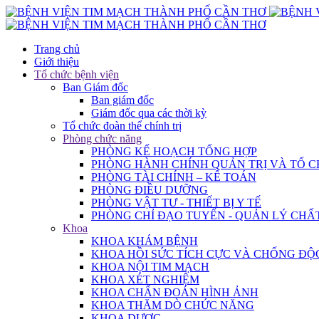
Trang chủ
Giới thiệu
Tổ chức bệnh viện
Ban Giám đốc
Ban giám đốc
Giám đốc qua các thời kỳ
Tổ chức đoàn thể chính trị
Phòng chức năng
PHÒNG KẾ HOẠCH TỔNG HỢP
PHÒNG HÀNH CHÍNH QUẢN TRỊ VÀ TỔ 
PHÒNG TÀI CHÍNH – KẾ TOÁN
PHÒNG ĐIỀU DƯỠNG
PHÒNG VẬT TƯ - THIẾT BỊ Y TẾ
PHÒNG CHỈ ĐẠO TUYẾN - QUẢN LÝ CHẤ
Khoa
KHOA KHÁM BỆNH
KHOA HỒI SỨC TÍCH CỰC VÀ CHỐNG ĐỘ
KHOA NỘI TIM MẠCH
KHOA XÉT NGHIỆM
KHOA CHẨN ĐOÁN HÌNH ẢNH
KHOA THĂM DÒ CHỨC NĂNG
KHOA DƯỢC