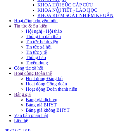
KHOA HỒI SỨC CẤP CỨU
KHOA NỘI TIẾT - LÃO HỌC
KHOA KIỂM SOÁT NHIỄM KHUẨN
Hoạt động chuyên môn
Tin tức & Sự kiện
Hội nghị - Hội thảo
Thông tin đấu thầu
Tin tức bệnh viện
Tin tức xã hội
Tin tức y tế
Thông báo
Tuyển dụng
Công tác xã hội
Hoạt động Đoàn thể
Hoạt động Đảng bộ
Hoạt động Công đoàn
Hoạt động Đoàn thanh niên
Bảng giá
Bảng giá dịch vụ
Bảng giá BHYT
Bảng giá không BHYT
Văn bản pháp luật
Liên hệ
0987 071 919