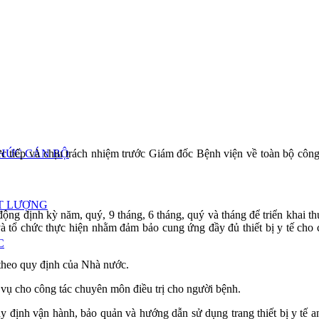
CHỨC CÁN BỘ
ực tiếp và chịu trách nhiệm trước Giám đốc Bệnh viện về toàn bộ công
T LƯỢNG
g định kỳ năm, quý, 9 tháng, 6 tháng, quý và tháng để triển khai thự
ệt và tổ chức thực hiện nhằm đảm bảo cung ứng đầy đủ thiết bị y tế c
C
ế theo quy định của Nhà nước.
c vụ cho công tác chuyên môn điều trị cho người bệnh.
 quy định vận hành, bảo quản và hướng dẫn sử dụng trang thiết bị y tế an 