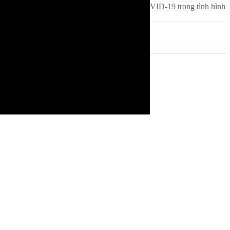
pháp khác để phòng, chống dịch COVID-19 trong tình hình