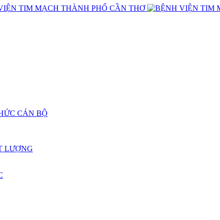
CHỨC CÁN BỘ
T LƯỢNG
C