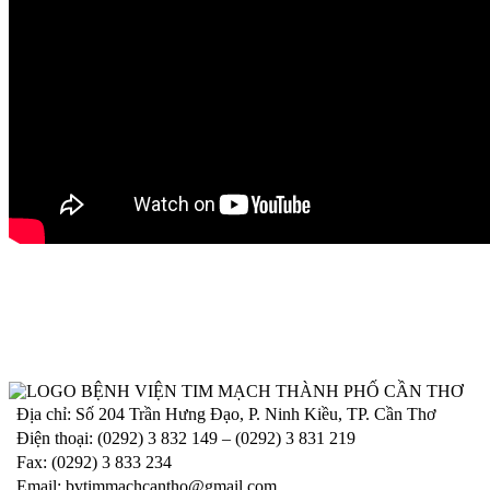
Thông điệp 2K (KHẨU TRANG - KHỬ KHUẨN) + VẮC XIN + THU
mới
Hướng dẫn sử dụng khẩu trang phòng, chống dịch COVID-19 tại nơ
Hướng dẫn thực hiện khử khuẩn phòng, chống dịch COVID-19 trong
Nobel Y Khoa 2016
SƠ ĐỒ ĐƯỜNG ĐI
Địa chỉ: Số 204 Trần Hưng Đạo, P. Ninh Kiều, TP. Cần Thơ
Điện thoại: (0292) 3 832 149 – (0292) 3 831 219
Fax: (0292) 3 833 234
Email:
bvtimmachcantho@gmail.com