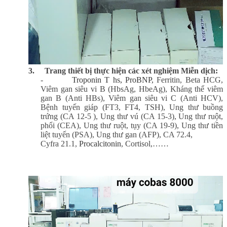
3.
Trang thiết bị thực hiện các xét nghiệm Miễn dịch:
-
Troponin T hs,
ProBNP,
Ferritin, Beta HCG,
Viêm gan siêu vi B (HbsAg, HbeAg), Kháng thể viêm
gan B (Anti HBs), Viêm gan siêu vi C (Anti HCV),
Bệnh tuyến giáp (FT3, FT4, TSH), Ung thư buồng
trứng (CA 12-5 ), Ung thư vú (CA 15-3), Ung thư ruột,
phổi (CEA), Ung thư ruột, tụy (CA 19-9), Ung thư tiền
liệt tuyến (PSA), Ung thư gan (AFP), CA 72.4,
Cyfra 21.1,
Procalcitonin
, Cortisol,……