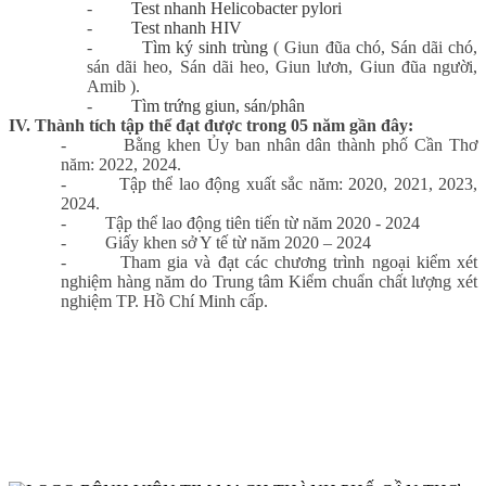
-
Test nhanh Helicobacter pylori
-
Test nhanh HIV
-
Tìm ký sinh trùng
( Giun đũa chó, Sán dãi chó,
sán dãi heo, Sán dãi heo, Giun lươn, Giun đũa người,
Amib ).
-
Tìm trứng giun, sán/phân
IV. Thành tích tập thể đạt được trong 05 năm gần đây:
-
Bằng khen Ủy ban nhân dân thành phố Cần Thơ
năm: 2022, 2024.
-
Tập thể lao động xuất sắc năm: 2020, 2021, 2023,
2024.
-
Tập thể lao động tiên tiến từ năm 2020 - 2024
-
Giấy khen sở Y tế từ năm 2020 – 2024
-
Tham gia và đạt các chương trình ngoại kiểm xét
nghiệm hàng năm do Trung tâm Kiểm chuẩn chất lượng xét
nghiệm TP. Hồ Chí Minh cấp.