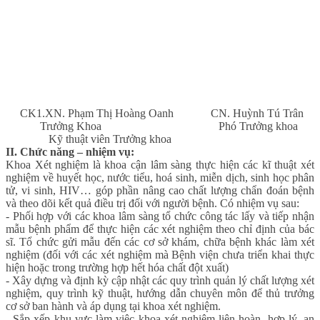
     CK1.XN. Phạm Thị Hoàng Oanh             CN. Huỳnh Tú Trân       
Trưởng Khoa Phó Trưởng khoa
Kỹ thuật viên Trưởng khoa
II. Chức năng – nhiệm vụ:
Khoa Xét nghiệm là khoa cận lâm sàng thực hiện các kĩ thuật xét
nghiệm về huyết học, nước tiểu, hoá sinh, miễn dịch, sinh học phân
tử, vi sinh, HIV… góp phần nâng cao chất lượng chẩn đoán bệnh
và theo dõi kết quả điều trị đối với người bệnh. Có nhiệm vụ sau:
- Phối hợp với các khoa lâm sàng tổ chức công tác lấy và tiếp nhận
mẫu bệnh phẩm để thực hiện các xét nghiệm theo chỉ định của bác
sĩ. Tổ chức gửi mẫu đến các cơ sở khám, chữa bệnh khác làm xét
nghiệm (đối với các xét nghiệm mà Bệnh viện chưa triển khai thực
hiện hoặc trong trường hợp hết hóa chất đột xuất)
- Xây dựng và định kỳ cập nhật các quy trình quản lý chất lượng xét
nghiệm, quy trình kỹ thuật, hướng dẫn chuyên môn để thủ trưởng
cơ sở ban hành và áp dụng tại khoa xét nghiệm.
- Sắp xếp khu vực làm việc khoa xét nghiệm liên hoàn, hợp lý, an