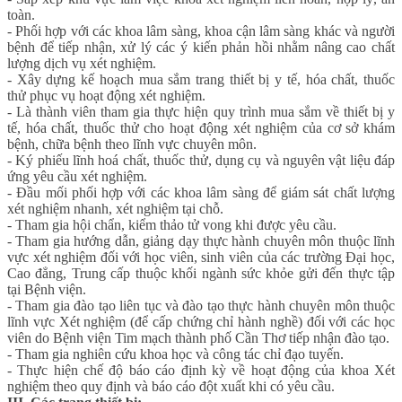
toàn.
- Phối hợp với các khoa lâm sàng, khoa cận lâm sàng khác và người
bệnh để tiếp nhận, xử lý các ý kiến phản hồi nhằm nâng cao chất
lượng dịch vụ xét nghiệm.
- Xây dựng kế hoạch mua sắm trang thiết bị y tế, hóa chất, thuốc
thử phục vụ hoạt động xét nghiệm.
- Là thành viên tham gia thực hiện quy trình mua sắm về thiết bị y
tế, hóa chất, thuốc thử cho hoạt động xét nghiệm của cơ sở khám
bệnh, chữa bệnh theo lĩnh vực chuyên môn.
- Ký phiếu lĩnh hoá chất, thuốc thử, dụng cụ và nguyên vật liệu đáp
ứng yêu cầu xét nghiệm.
- Đầu mối phối hợp với các khoa lâm sàng để giám sát chất lượng
xét nghiệm nhanh, xét nghiệm tại chỗ.
- Tham gia hội chẩn, kiểm thảo tử vong khi được yêu cầu.
- Tham gia hướng dẫn, giảng dạy thực hành chuyên môn thuộc lĩnh
vực xét nghiệm đối với học viên, sinh viên của các trường Đại học,
Cao đẳng, Trung cấp thuộc khối ngành sức khỏe gửi đến thực tập
tại Bệnh viện.
- Tham gia đào tạo liên tục và đào tạo thực hành chuyên môn thuộc
lĩnh vực Xét nghiệm (để cấp chứng chỉ hành nghề) đối với các học
viên do Bệnh viện Tim mạch thành phố Cần Thơ tiếp nhận đào tạo.
- Tham gia nghiên cứu khoa học và công tác chỉ đạo tuyến.
- Thực hiện chế độ báo cáo định kỳ về hoạt động của khoa Xét
nghiệm theo quy định và báo cáo đột xuất khi có yêu cầu.