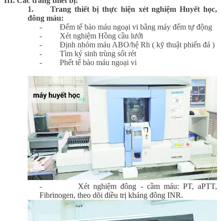
III. Các trang thiết bị:
1.
Trang thiết bị thực hiện xét nghiệm Huyết học,
đông máu:
-
Đếm tế bào máu ngoại vi bằng máy đếm tự động
-
Xét nghiệm Hồng cầu lưới
-
Định nhóm máu ABO/hệ Rh ( kỹ thuật phiến đá )
-
Tìm ký sinh trùng sốt rét
-
Phết tế bào máu ngoại vi
-
Xét nghiệm đông - cầm máu: PT, aPTT,
Fibrinogen, theo dõi điều trị kháng đông INR.