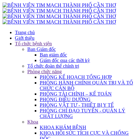
Trang chủ
Giới thiệu
Tổ chức bệnh viện
Ban Giám đốc
Ban giám đốc
Giám đốc qua các thời kỳ
Tổ chức đoàn thể chính trị
Phòng chức năng
PHÒNG KẾ HOẠCH TỔNG HỢP
PHÒNG HÀNH CHÍNH QUẢN TRỊ VÀ TỔ
CHỨC CÁN BỘ
PHÒNG TÀI CHÍNH – KẾ TOÁN
PHÒNG ĐIỀU DƯỠNG
PHÒNG VẬT TƯ - THIẾT BỊ Y TẾ
PHÒNG CHỈ ĐẠO TUYẾN - QUẢN LÝ
CHẤT LƯỢNG
Khoa
KHOA KHÁM BỆNH
KHOA HỒI SỨC TÍCH CỰC VÀ CHỐNG
ĐỘC