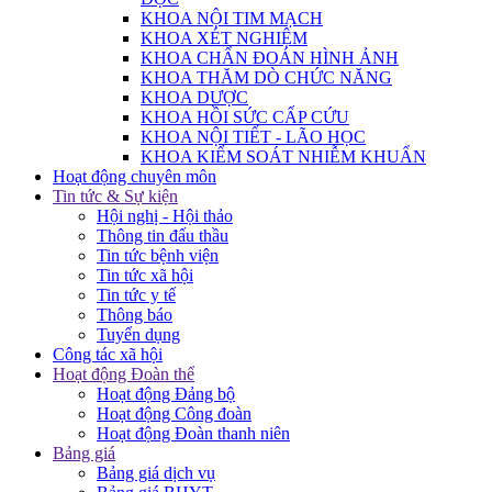
KHOA NỘI TIM MẠCH
KHOA XÉT NGHIỆM
KHOA CHẨN ĐOÁN HÌNH ẢNH
KHOA THĂM DÒ CHỨC NĂNG
KHOA DƯỢC
KHOA HỒI SỨC CẤP CỨU
KHOA NỘI TIẾT - LÃO HỌC
KHOA KIỂM SOÁT NHIỄM KHUẨN
Hoạt động chuyên môn
Tin tức & Sự kiện
Hội nghị - Hội thảo
Thông tin đấu thầu
Tin tức bệnh viện
Tin tức xã hội
Tin tức y tế
Thông báo
Tuyển dụng
Công tác xã hội
Hoạt động Đoàn thể
Hoạt động Đảng bộ
Hoạt động Công đoàn
Hoạt động Đoàn thanh niên
Bảng giá
Bảng giá dịch vụ