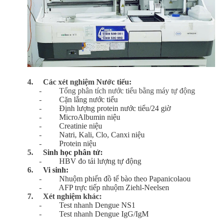
4.
Các xét nghiệm Nước tiểu:
-
Tổng phân tích nước tiểu bằng máy tự động
-
Cặn lắng nước tiểu
-
Định lượng protein nước tiểu/24 giờ
-
MicroAlbumin niệu
-
Creatinie niệu
-
Natri, Kali, Clo, Canxi niệu
-
Protein niệu
5.
Sinh học phân tử:
-
HBV đo tải lượng tự động
6.
Vi sinh:
-
Nhuộm phiến đồ tế bào theo Papanicolaou
-
AFP trực tiếp nhuộm Ziehl-Neelsen
7.
Xét nghiệm khác:
-
Test nhanh Dengue NS1
-
Test nhanh Dengue IgG/IgM