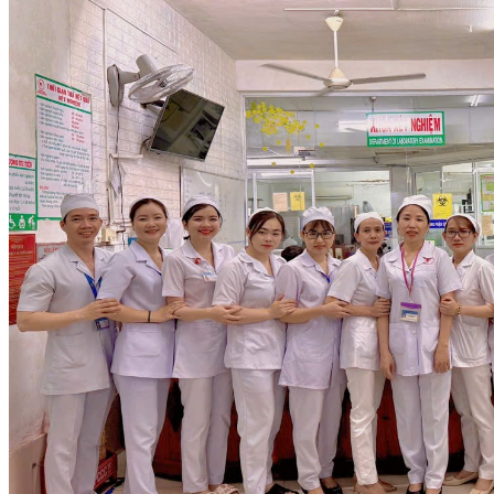
KHOA KHÁM BỆNH
KHOA HỒI SỨC TÍCH CỰC VÀ CHỐNG
ĐỘC
KHOA NỘI TIM MẠCH
KHOA XÉT NGHIỆM
KHOA CHẨN ĐOÁN HÌNH ẢNH
KHOA THĂM DÒ CHỨC NĂNG
KHOA DƯỢC
KHOA HỒI SỨC CẤP CỨU
KHOA NỘI TIẾT - LÃO HỌC
KHOA KIỂM SOÁT NHIỄM KHUẨN
Hoạt động chuyên môn
Tin tức & Sự kiện
Hội nghị - Hội thảo
Thông tin đấu thầu
Tin tức bệnh viện
Tin tức xã hội
Tin tức y tế
Thông báo
Tuyển dụng
Công tác xã hội
Hoạt động Đoàn thể
Hoạt động Đảng bộ
Hoạt động Công đoàn
Hoạt động Đoàn thanh niên