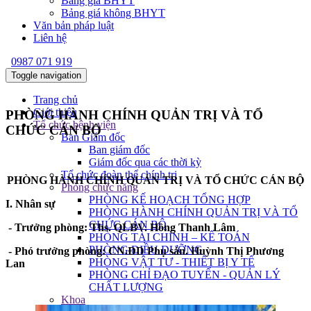
Bảng giá BHYT
Bảng giá không BHYT
Văn bản pháp luật
Liên hệ
0987 071 919
Toggle navigation
Trang chủ
Giới thiệu
PHÒNG HÀNH CHÍNH QUẢN TRỊ VÀ TỔ
Tổ chức bệnh viện
CHỨC CÁN BỘ
Ban Giám đốc
Ban giám đốc
Giám đốc qua các thời kỳ
Tổ chức đoàn thể chính trị
PHÒNG HÀNH CHÍNH QUẢN TRỊ VÀ TỔ CHỨC CÁN BỘ
Phòng chức năng
PHÒNG KẾ HOẠCH TỔNG HỢP
I. Nhân sự
PHÒNG HÀNH CHÍNH QUẢN TRỊ VÀ TỔ
CHỨC CÁN BỘ
- Trưởng phòng: Ths. QLBV. Hồng Thanh Lâm
PHÒNG TÀI CHÍNH – KẾ TOÁN
PHÒNG ĐIỀU DƯỠNG
- Phó trưởng phòng: CN.ĐD Phụ sản. Huỳnh Thị Phương
PHÒNG VẬT TƯ - THIẾT BỊ Y TẾ
Lan
PHÒNG CHỈ ĐẠO TUYẾN - QUẢN LÝ
CHẤT LƯỢNG
Khoa