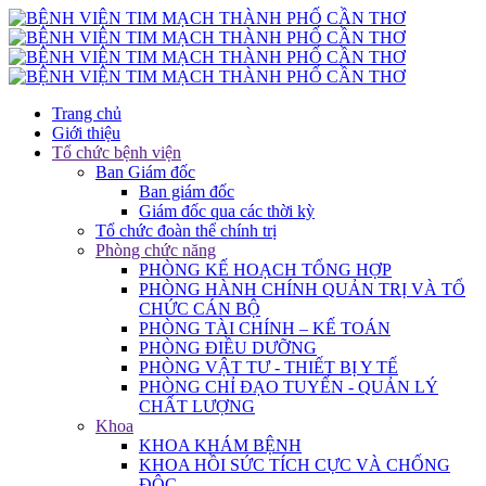
Trang chủ
Giới thiệu
Tổ chức bệnh viện
Ban Giám đốc
Ban giám đốc
Giám đốc qua các thời kỳ
Tổ chức đoàn thể chính trị
Phòng chức năng
PHÒNG KẾ HOẠCH TỔNG HỢP
PHÒNG HÀNH CHÍNH QUẢN TRỊ VÀ TỔ
CHỨC CÁN BỘ
PHÒNG TÀI CHÍNH – KẾ TOÁN
PHÒNG ĐIỀU DƯỠNG
PHÒNG VẬT TƯ - THIẾT BỊ Y TẾ
PHÒNG CHỈ ĐẠO TUYẾN - QUẢN LÝ
CHẤT LƯỢNG
Khoa
KHOA KHÁM BỆNH
KHOA HỒI SỨC TÍCH CỰC VÀ CHỐNG
ĐỘC