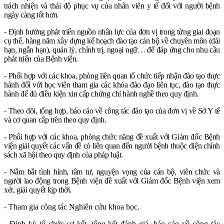
trách nhiện và thái độ phục vụ của nhân viên y tế đối với người bệnh
ngày càng tốt hơn.
- Định hướng phát triển nguồn nhân lực của đơn vị trong từng giai đoạn
cụ thể, hàng năm xây dựng kế hoạch đào tạo cán bộ về chuyên môn (dài
hạn, ngắn hạn), quản lý, chính trị, ngoại ngữ… để đáp ứng cho nhu cầu
phát triển của Bệnh viện.
- Phối hợp với các khoa, phòng liên quan tổ chức tiếp nhận đào tạo thực
hành đối với học viên tham gia các khóa đào đạo liên tục, đào tạo thực
hành để đủ điều kiện xin cấp chứng chỉ hành nghề theo quy định.
- Theo dõi, tổng hợp, báo cáo về công tác đào tạo của đơn vị về Sở Y tế
và cơ quan cấp trên theo quy định.
- Phối hợp với các khoa, phòng chức năng đề xuất với Giám đốc Bệnh
viện giải quyết các vấn đề có liên quan đến người bệnh thuộc diện chính
sách xã hội theo quy định của pháp luật.
- Nắm bắt tình hình, tâm tư, nguyện vọng của cán bộ, viên chức và
người lao động trong Bệnh viện đề xuất với Giám đốc Bệnh viện xem
xét, giải quyết kịp thời.
- Tham gia công tác Nghiên cứu khoa học.
- Định kỳ tổ chức sơ kết, tổng kết đánh giá, báo cáo về công tác