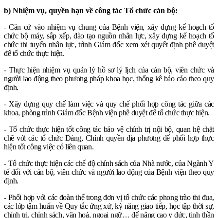
b) Nhiệm vụ, quyền hạn về công tác Tổ chức cán bộ:
- Căn cứ vào nhiệm vụ chung của Bệnh viện, xây dựng kế hoạch tổ
chức bộ máy, sắp xếp, đào tạo nguồn nhân lực, xây dựng kế hoạch tổ
chức thi tuyển nhân lực, trình Giám đốc xem xét quyết định phê duyệt
để tổ chức thực hiện.
- Thực hiện nhiệm vụ quản lý hồ sơ lý lịch của cán bộ, viên chức và
người lao động theo phương pháp khoa học, thống kê báo cáo theo quy
định.
- Xây dựng quy chế làm việc và quy chế phối hợp công tác giữa các
khoa, phòng trình Giám đốc Bệnh viện phê duyệt để tổ chức thực hiện.
- Tổ chức thực hiện tốt công tác bảo vệ chính trị nội bộ, quan hệ chặt
chẽ với các tổ chức Đảng, Chính quyền địa phương để phối hợp thực
hiện tốt công việc có liên quan.
- Tổ chức thực hiện các chế độ chính sách của Nhà nước, của Ngành Y
tế đối với cán bộ, viên chức và người lao động của Bệnh viện theo quy
định.
- Phối hợp với các đoàn thể trong đơn vị tổ chức các phong trào thi đua,
các lớp tậm huấn về Quy tắc ứng xử, kỹ năng giao tiếp, học tập thời sự,
chính trị, chính sách, văn hoá, ngoại ngữ… để nâng cao y đức, tinh thần