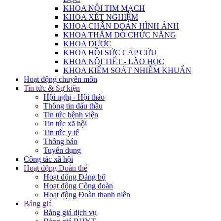
KHOA NỘI TIM MẠCH
KHOA XÉT NGHIỆM
KHOA CHẨN ĐOÁN HÌNH ẢNH
KHOA THĂM DÒ CHỨC NĂNG
KHOA DƯỢC
KHOA HỒI SỨC CẤP CỨU
KHOA NỘI TIẾT - LÃO HỌC
KHOA KIỂM SOÁT NHIỄM KHUẨN
Hoạt động chuyên môn
Tin tức & Sự kiện
Hội nghị - Hội thảo
Thông tin đấu thầu
Tin tức bệnh viện
Tin tức xã hội
Tin tức y tế
Thông báo
Tuyển dụng
Công tác xã hội
Hoạt động Đoàn thể
Hoạt động Đảng bộ
Hoạt động Công đoàn
Hoạt động Đoàn thanh niên
Bảng giá
Bảng giá dịch vụ